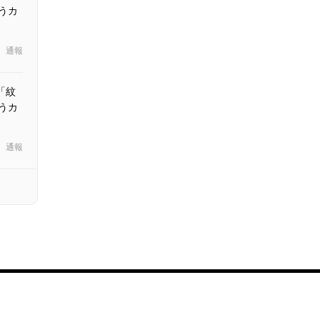
うカ
通報
「紋
うカ
通報