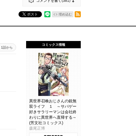
コメントを書く(
381
)
RSSフィード
ポスト
埋め込む
コミックス情報
1話から
異世界召喚おじさんの銃無
双ライフ １ ～サバゲー
好きサラリーマンは会社終
わりに異世界へ直帰する～
(芳文社コミックス)
森尾正博