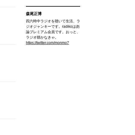
森尾正博
四六時中ラジオを聴いて生活、ラ
ジオジャンキーです。radikoは勿
論プレミアム会員です。おっと、
ラジオ聴かなきゃ。
https://twitter.com/monmo7