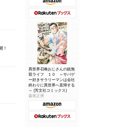
開！
異世界召喚おじさんの銃無
双ライフ １０ ～サバゲ
ー好きサラリーマンは会社
終わりに異世界へ直帰する
～ (芳文社コミックス)
森尾正博