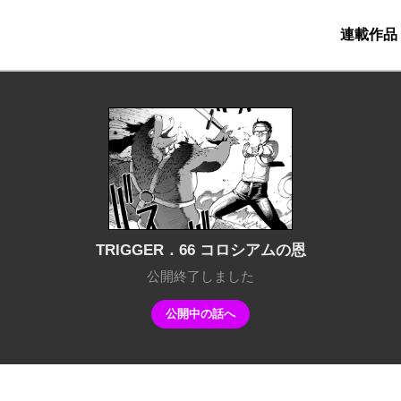
2時更新
連載作品
TRIGGER．66 コロシアムの恩
公開終了しました
公開中の話へ