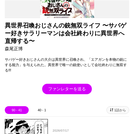
異世界召喚おじさんの銃無双ライフ 〜サバゲ
ー好きサラリーマンは会社終わりに異世界へ
直帰する〜
森尾正博
サバゲー好きおじさんの大介は異世界に召喚され、「エアガンを本物の銃に
する能力」を与えられた。異世界で唯一の銃使いとして会社終わりに無双す
る!!!
ファンレターを送る
90 - 41
40 - 1
1話から
2026/07/17