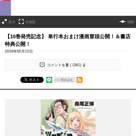
拡大
全画面
移動
【10巻発売記念】 単行本おまけ漫画冒頭公開！＆書店
特典公開！
2026年05月15日
コメントを書く(
381
)
RSSフィード
ポスト
埋め込む