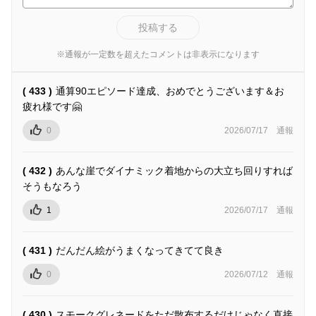
投稿する
※通報が一定数を超えたコメントは非表示になります
( 433 )
通算90エピソード達成、おめでとうございます＆お
疲れ様です🤗
0
2026/07/17
通報
( 432 )
あんな崖でダイナミック着地からの大立ち回りすれば
そうもなろう
1
2026/07/17
通報
( 431 )
だんだん絵がうまくなってきてて良き
0
2026/07/12
通報
( 430 )
スモークグレネードをただ散布するだけじゃなく直接