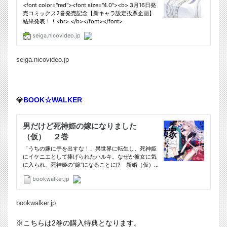
seiga.nicovideo.jp
💎
BOOK☆WALKER
bookwalker.jp
※こちらは2巻の購入特典となります。