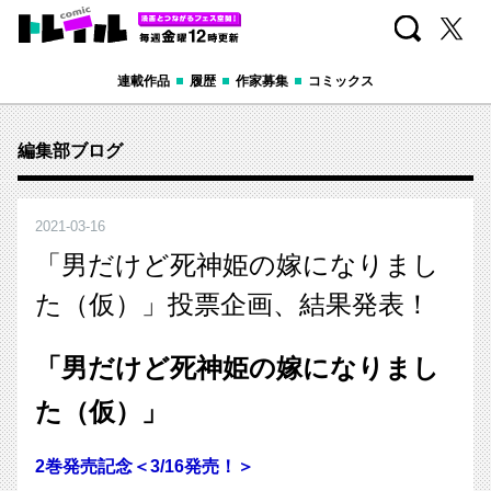
検索
X
コミックトレイル
あなたの心にほどよく刺さる 毎週金曜12時更新
連載作品
履歴
作家募集
コミックス
編集部ブログ
2021
-
03
-
16
「男だけど死神姫の嫁になりまし
た（仮）」投票企画、結果発表！
「男だけど死神姫の嫁になりまし
た（仮）」
2巻発売記念＜3/16発売！＞