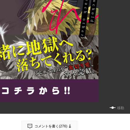
移動
コメントを書く(
276
)