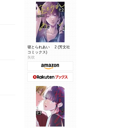
寝とられあい 2 (芳文社
コミックス)
矢吹