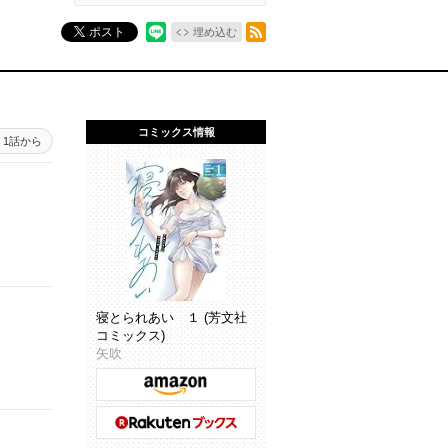
RSSフィード
ポスト
埋め込む
コミックス情報
1話から
寝とられあい １ (芳文社
コミックス)
矢吹