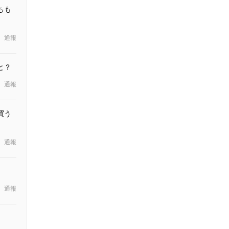
ちも
通報
と？
通報
買う
通報
通報