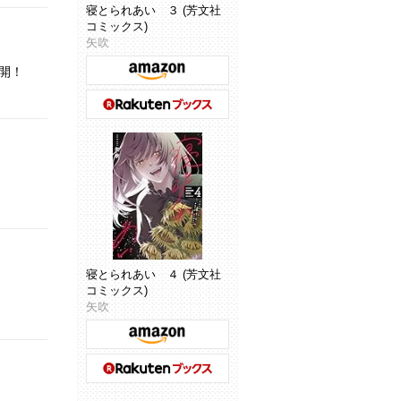
寝とられあい ３ (芳文社
コミックス)
矢吹
開！
寝とられあい ４ (芳文社
コミックス)
矢吹