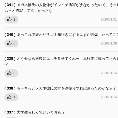
( 341 )
メガネ彼氏の人物像がイマイチ描写が少なかったので、そっ
もっと描写して欲しかったな
1
2026/01/31
( 340 )
あっこれで終わり？ゴミ箱行きにするはずが誤爆したってこ
0
2026/01/28
( 339 )
どうせなら最後にエッチ見せてくれー 単行本に載ってたら
べ
0
2026/01/24
( 338 )
もーちっとメガネ彼氏の方を深掘りすれば違ったのかなぁ？
1
2026/01/24
( 337 )
大学生らしくていいとおもう