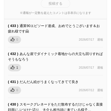
投稿する
※通報が一定数を超えたコメントは非表示になります
( 433 )
通算90エピソード達成、おめでとうございます＆お
疲れ様です🤗
0
2026/07/17
通報
( 432 )
あんな崖でダイナミック着地からの大立ち回りすれば
そうもなろう
1
2026/07/17
通報
( 431 )
だんだん絵がうまくなってきてて良き
0
2026/07/12
通報
( 430 )
スモークグレネードをただ散布するだけじゃなく直接
顔面にぶつけた辺り、大介も相当頭に来ている様子…