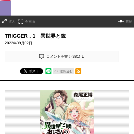
拡大
全画面
移動
TRIGGER．1 異世界と銃
2022年09月02日
コメントを書く(
381
)
RSSフィード
ポスト
埋め込む