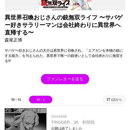
異世界召喚おじさんの銃無双ライフ 〜サバゲ
ー好きサラリーマンは会社終わりに異世界へ
直帰する〜
森尾正博
サバゲー好きおじさんの大介は異世界に召喚され、「エアガンを本物の銃に
する能力」を与えられた。異世界で唯一の銃使いとして会社終わりに無双す
る!!!
ファンレターを送る
90 - 41
40 - 1
1話から
2024/03/08
TRIGGER．36 幹部戦
公開は終了しました