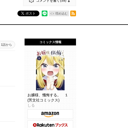
コメントを書く(
59
)
RSSフィード
ポスト
埋め込む
コミックス情報
1話から
お嬢様、懺悔する。 １
(芳文社コミックス)
しる