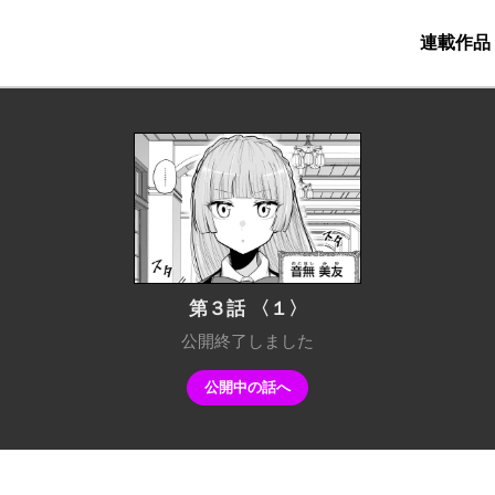
2時更新
連載作品
第３話 〈１〉
公開終了しました
公開中の話へ