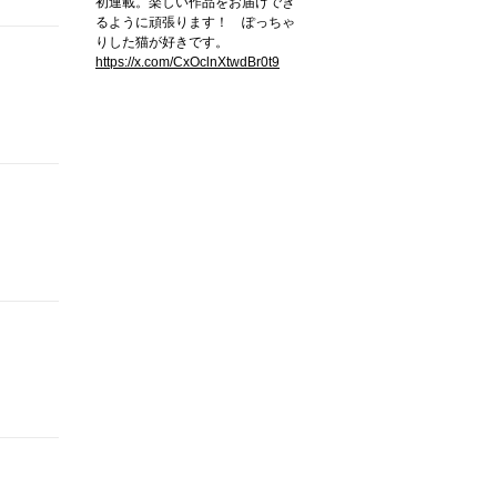
初連載。楽しい作品をお届けでき
るように頑張ります！ ぽっちゃ
りした猫が好きです。
https://x.com/CxOclnXtwdBr0t9