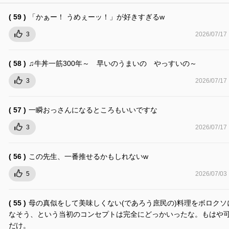
( 59 )
「かぁー！ うめぇーッ！」が好きすぎるw
3
2026/07/17
( 58 )
♫牛丼一筋300年～ 早いのうまいの やっすいの～
3
2026/07/17
( 57 )
一瞬おっさんになるところもいいですな
3
2026/07/17
( 56 )
この先生、一番推せるかもしれないw
5
2026/07/03
( 55 )
母の真似をして美味しくない(であろう庶民の)料理をボロクソ
なそう、という当初のコンセプトは完全にどっかいったな。もはや
だけ。