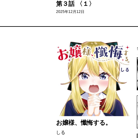
第３話 〈１〉
2025年12月12日
お嬢様、懺悔する。
しる