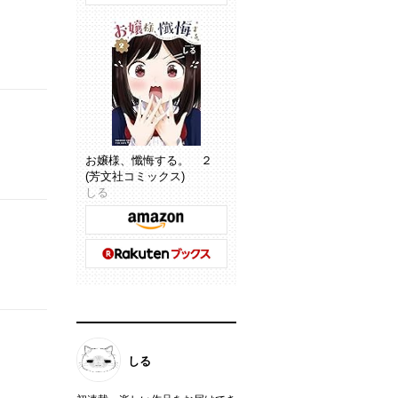
お嬢様、懺悔する。 ２
(芳文社コミックス)
しる
しる