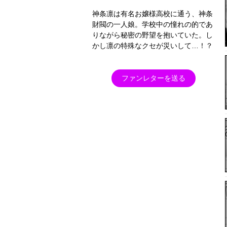
神条凛は有名お嬢様高校に通う、神条
財閥の一人娘。学校中の憧れの的であ
りながら秘密の野望を抱いていた。し
かし凛の特殊なクセが災いして…！？
ファンレターを送る