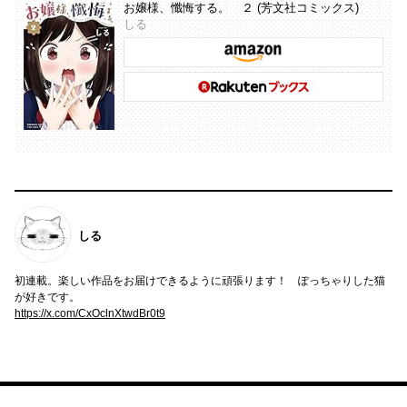
お嬢様、懺悔する。 ２ (芳文社コミックス)
しる
しる
初連載。楽しい作品をお届けできるように頑張ります！ ぽっちゃりした猫
が好きです。
https://x.com/CxOclnXtwdBr0t9