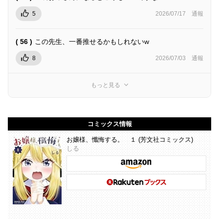
5
2026/07/17
通報
( 56 )
この先生、一番推せるかもしれないw
8
2026/07/03
通報
もっと見る
コミックス情報
お嬢様、懺悔する。 １ (芳文社コミックス)
しる