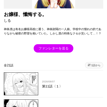
お嬢様、懺悔する。
しる
神条凛は有名お嬢様高校に通う、神条財閥の一人娘。学校中の憧れの的であ
りながら秘密の野望を抱いていた。しかし凛の特殊なクセが災いして…！？
ファンレターを送る
全21話
1話から
2026/08/07
第11話〈１〉