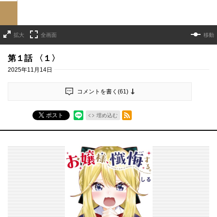
拡大
全画面
移動
第１話 〈１〉
2025年11月14日
コメントを書く(
61
)
RSSフィード
ポスト
埋め込む