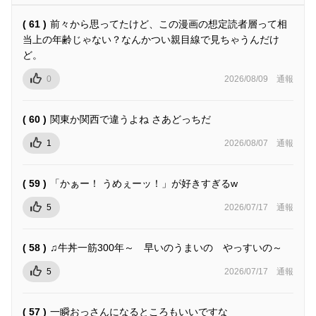
( 61 )
前々から思ってたけど、この漫画の想定読者層って相
当上の年齢じゃない？なんかつい親目線で見ちゃうんだけ
ど。
0
2026/08/09
通報
( 60 )
関東か関西で違うよね さあどっちだ
1
2026/08/07
通報
( 59 )
「かぁー！ うめぇーッ！」が好きすぎるw
5
2026/07/17
通報
( 58 )
♫牛丼一筋300年～ 早いのうまいの やっすいの～
5
2026/07/17
通報
( 57 )
一瞬おっさんになるところもいいですな