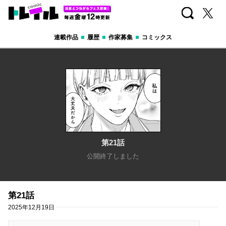
検索
X
コミックトレイル
あなたの心にほどよく刺さる 毎週金曜12時更新
連載作品
履歴
作家募集
コミックス
第21話
公開終了しました
第21話
2025年12月19日