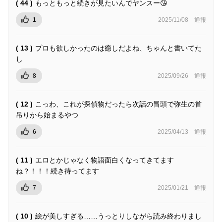
( 44 )
もっともっと続きが見たいんでヤンスー😘
1
2025/11/08
通報
( 13 )
プロも欲しかったのは癒しだよね、ちゃんと書いてた
し
8
2025/09/26
通報
( 12 )
こっわ、これが探偵物だったら次話の冒頭で弥生の首
吊りから始まるやつ
6
2025/04/13
通報
( 11 )
エロとかじゃなく物語面白くなってきてます
ね？！！！続き待ってます
7
2025/01/21
通報
( 10 )
絵が美しすぎる……うっとりしながら読み終わりまし