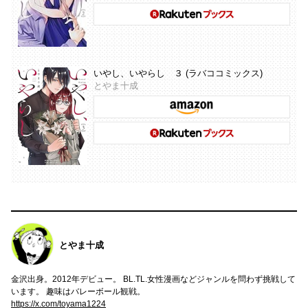
いやし、いやらし ３ (ラバココミックス)
とやま十成
とやま十成
金沢出身。2012年デビュー。 BL.TL.女性漫画などジャンルを問わず挑戦して
います。 趣味はバレーボール観戦。
https://x.com/toyama1224