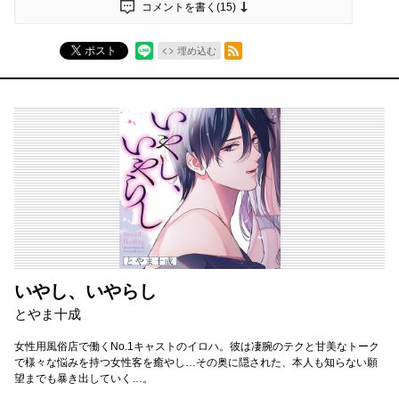
コメントを書く(
15
)
RSSフィード
ポスト
埋め込む
いやし、いやらし
とやま十成
女性用風俗店で働くNo.1キャストのイロハ。彼は凄腕のテクと甘美なトーク
で様々な悩みを持つ女性客を癒やし…その奥に隠された、本人も知らない願
望までも暴き出していく…。