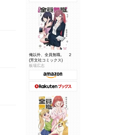
俺以外、全員無職。 ２
(芳文社コミックス)
板場広志