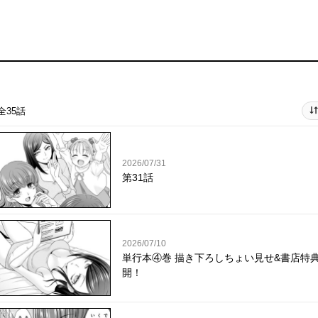
全35話
2026/07/31
第31話
2026/07/10
単行本④巻 描き下ろしちょい見せ&書店特
開！