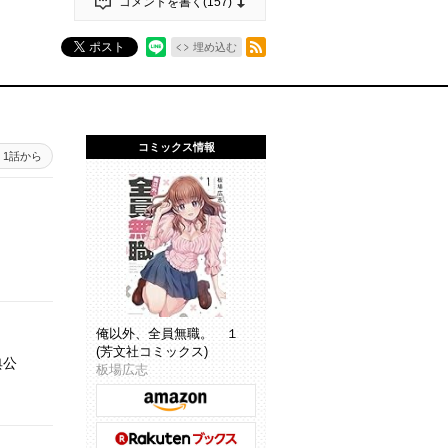
コメントを書く(
157
)
RSSフィード
ポスト
埋め込む
コミックス情報
1話から
俺以外、全員無職。 １
(芳文社コミックス)
典公
板場広志