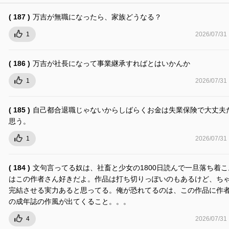
( 187 )
万吉が無職になったら、家族どうなる？
1
2026/07/31
( 186 )
万吉が社長になって事業継承すればとはいかんか
1
2026/07/31
( 185 )
自己都合退職じゃないからしばらくお金は失業保険で大丈夫
思う。
1
2026/07/31
( 184 )
文句言ってる奴は、社畜と少女の1800日読んで一旦落ち着こ
はこの作者さん好きだよ。作品は打ち切りっぽいのもあるけど、ち
完結させる実力あると思ってる。俺が恐れてるのは、この作品に作
の成年誌の作風が出てくること。。。
4
2026/07/31