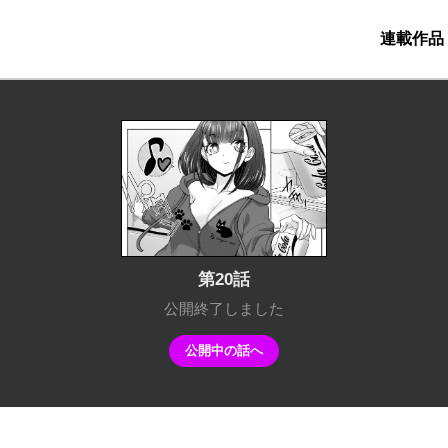
2時更新
連載作品
第20話
公開終了しました
公開中の話へ