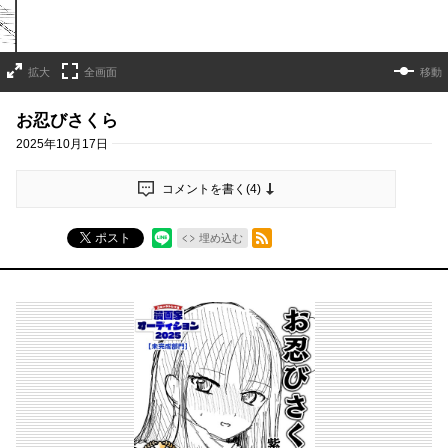
拡大
全画面
移動
お忍びさくら
2025年10月17日
コメントを書く(
4
)
RSSフィード
ポスト
埋め込む