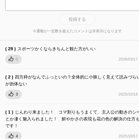
投稿する
※通報が一定数を超えたコメントは非表示になります
( 29 )
スポーツかくならきちんと観た方がいい
0
2026/03/17
( 2 )
四方枠がなんでふっといの？全体的に小狭しく見えて読みづら
が勿体ない
3
2025/10/18
( 1 )
じんわり来ました！ コマ割りもうまくて、主人公の動きのシ
とか凄く魅入られました！ 鮮やかさの表現も花の色の解決の仕方
です！
4
2025/10/17