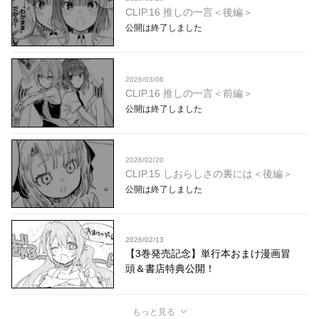
CLIP.16 推しの一言＜後編＞
公開は終了しました
2026/03/06
CLIP.16 推しの一言＜前編＞
公開は終了しました
2026/02/20
CLIP.15 しおらしさの裏には＜後編＞
公開は終了しました
2026/02/13
【3巻発売記念】単行本おまけ漫画冒
頭＆書店特典公開！
もっと見る