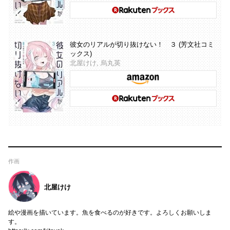
彼女のリアルが切り抜けない！ ３ (芳文社コミ
ックス)
北屋けけ, 烏丸英
作画
北屋けけ
絵や漫画を描いています。魚を食べるのが好きです。よろしくお願いしま
す。