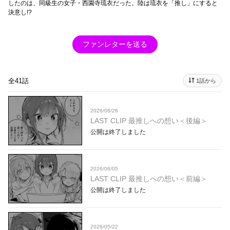
したのは、同級生の女子・西園寺琉衣だった。陸は琉衣を「推し」にすると
決意し!?
ファンレターを送る
全41話
1話から
2026/06/26
LAST CLIP 最推しへの想い＜後編＞
公開は終了しました
2026/06/05
LAST CLIP 最推しへの想い＜前編＞
公開は終了しました
2026/05/22