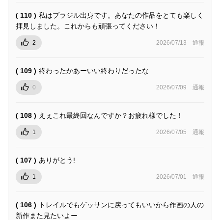
( 110 )
私はブラジル出身です。あなたの作品をとても楽しく
拝見しました。これからも頑張ってください！
2
2026/07/13
通報
( 109 )
終わったかあーいい終わりだったな
0
2026/07/09
通報
( 108 )
えぇこれ最終回なんですか？お疲れ様でした！
1
2026/07/05
通報
( 107 )
ありがとう!
1
2026/07/01
通報
( 106 )
トレイルでもゲッサンに戻ってもいいから作画の人の
新作また見たいよー