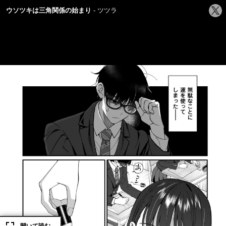
シ
ウソツキは三角関係の始まり
ツツラ
ェ
ア
す
る