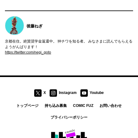
後藤ねぎ
京都在住。絶賛奨学金返還中。 狆チワを知る者。 みなさまに読んでもらえる
ようがんばります！
https://twitter.com/negi_goto
X
Instagram
Youtube
トップページ
持ち込み募集
COMIC FUZ
お問い合わせ
プライバシーポリシー
コミックトレイル