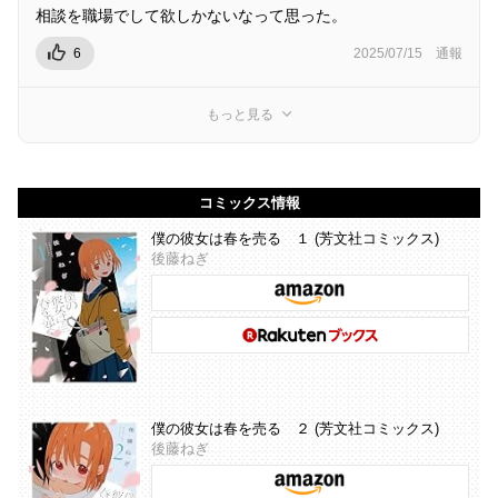
相談を職場でして欲しかないなって思った。
6
2025/07/15
通報
もっと見る
コミックス情報
僕の彼女は春を売る １ (芳文社コミックス)
後藤ねぎ
僕の彼女は春を売る ２ (芳文社コミックス)
後藤ねぎ