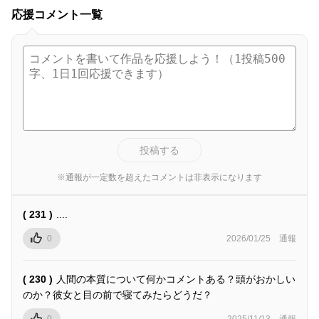
応援コメント一覧
投稿する
※通報が一定数を超えたコメントは非表示になります
( 231 )
....
0
2026/01/25
通報
( 230 )
人間の本質について何かコメントある？頭がおかしい
のか？彼女と目の前で寝てみたらどうだ？
0
2025/11/13