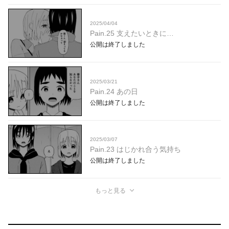
2025/04/04
Pain.25 支えたいときに…
公開は終了しました
2025/03/21
Pain.24 あの日
公開は終了しました
2025/03/07
Pain.23 はじかれ合う気持ち
公開は終了しました
もっと見る