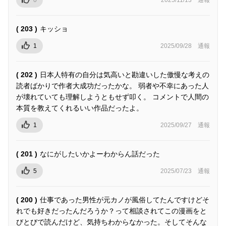
通報
( 203 )
キッショ
1
2025/09/28
通報
( 202 )
日本人特有の自分は気高いと勘違いした傲慢な考えの
読者ばかりで作者大成功だったかな。 弱者や不幸にあった人
が壊れていても理解しようともせず叩く。 コメントで人間の
本質を教えてくれるいい作品だったよ。
1
2025/09/27
通報
( 201 )
なにがしたいかよーわからん話だった
5
2025/07/23
通報
( 200 )
仕事であった男性が元カノが風俗してたんですけどそ
れでも好きだったんだろうか？って相談されてこの漫画をと
びとびで読んだけど、気持ちわからなかった。そしてそんな