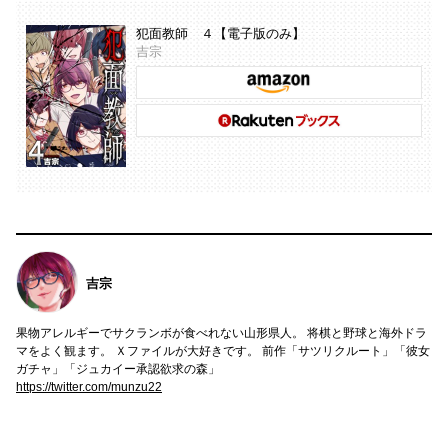
犯面教師 ４【電子版のみ】
吉宗
吉宗
果物アレルギーでサクランボが食べれない山形県人。 将棋と野球と海外ドラ
マをよく観ます。 Ｘファイルが大好きです。 前作「サツリクルート」「彼女
ガチャ」「ジュカイー承認欲求の森」
https://twitter.com/munzu22