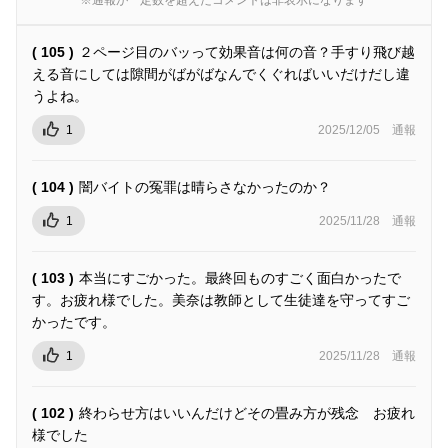
( 105 )
２ページ目のバッって効果音は何の音？手すり飛び越
える音にしては隙間がばがばなんでくぐればいいだけだし違
うよね。
1
2025/12/05
通報
( 104 )
闇バイトの冤罪は晴らさなかったのか？
1
2025/11/28
通報
( 103 )
本当にすごかった。最終回ものすごく面白かったで
す。お疲れ様でした。美奈は教師として生徒達を守ってすご
かったです。
1
2025/11/28
通報
( 102 )
終わらせ方はいいんだけどその畳み方が残念 お疲れ
様でした