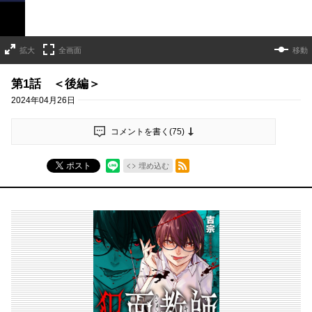
拡大
全画面
移動
第1話 ＜後編＞
2024年04月26日
コメントを書く(
75
)
RSSフィード
ポスト
埋め込む