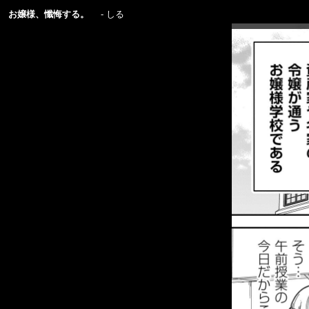
お嬢様、懺悔する。
しる