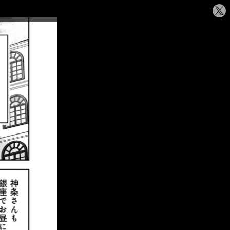
シ
ェ
ア
す
る