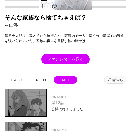
そんな家族なら捨てちゃえば？
村山渉
篠谷令太郎は、妻と娘から無視され、家庭内で一人、暗く狭い部屋での寝食
を強いられていた。家族の再生を目指す彼の運命は――。
ファンレターを送る
113 - 64
63 - 14
13 - 1
1話から
2021/08/20
第12話
公開は終了しました
2021/07/30