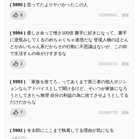
( 5995 )
思ってたよりヤバかったこの人
6
2026/08/01
通報
( 5994 )
愛しさ余って憎さ100倍 勝手に好きになって、勝手
に逆恨みしてくるのめちゃくちゃ迷惑だな 登場人物のほとん
どがみいちゃん系だからその行動に不思議はないが、この街
で生活すんの命がけすぎるな
2
2026/07/31
通報
( 5993 )
「家族を捨てろ」ってあくまで第三者の他人ポジシ
ョンならアドバイスとして聞けるけど、そいつが家族になろ
うとしてきたら無理 自分の利益の為に捨てさせようとしてる
だけだからな
7
2026/07/28
通報
( 5992 )
令太郎にここまで執着してる理由が気になる