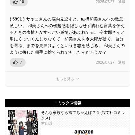
10
2026/07/27
通報
( 5991 )
サヤコさんの脳内見返すと、結構和美さんへの敵意
激しい。 和美さんへの優越感を隠しもせず憐れむ言葉を伝え
るときの表情とかすっごい感情があふれてる。 令太郎さんと
単にくっつくんじゃなくて「和美さんを令太郎が捨て、自分
を選ぶ」までを見届けようという意志を感じる。 和美さんの
ように接した相手に捨てられでもしたんだろうか？
7
2026/07/27
通報
もっと見る
コミックス情報
そんな家族なら捨てちゃえば？ 1 (芳文社コミッ
クス)
村山渉