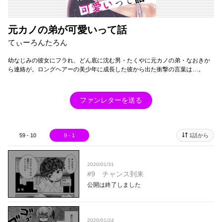
元カノの弟が可愛いって話
てぃーろんたろん
幼なじみの彼女にフラれ、どん底に沈む男・たくやに元カノの弟・なおきか
ら連絡が。ロングヘアーの美少年に成長した彼から出た衝撃の言葉は…。
ファンレターを送る
59 - 10
9 - 1
1話から
2020/01/31
#9 チャンス到来
公開は終了しました
2020/01/24