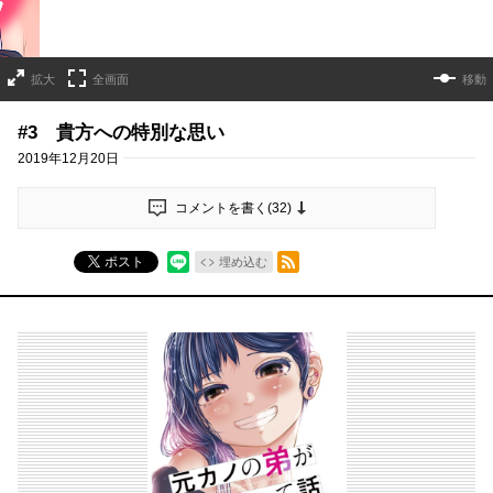
拡大
全画面
移動
#3 貴方への特別な思い
2019年12月20日
コメントを書く(
32
)
RSSフィード
ポスト
埋め込む