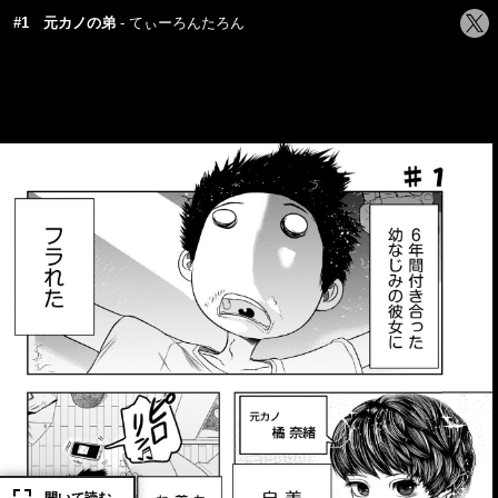
シ
#1 元カノの弟
てぃーろんたろん
ェ
ア
す
る