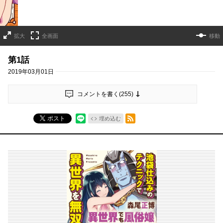
拡大
全画面
移動
第1話
2019年03月01日
コメントを書く(
255
)
RSSフィード
ポスト
埋め込む