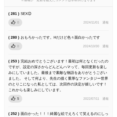
( 281 )
SEX😊
0
2024/11/01
通報
( 280 )
おもろかったです。Hだけど色々面白かったです
0
2024/10/30
通報
( 253 )
完結おめでとうございます！最初は何となくだったの
ですが、設定の深さからどんどんハマって、毎回更新を楽し
みにしていました。最後まで素敵な物語をありがとうござい
ました。 そして何より、先生の描く重厚なファンタジー世界
のとりこになった私としては、次回作の決定が嬉しいです！
これからも楽しみにしています。
5
2022/07/11
通報
( 252 )
面白かった！！！綺麗な絵でえろくて笑えるのにしっ