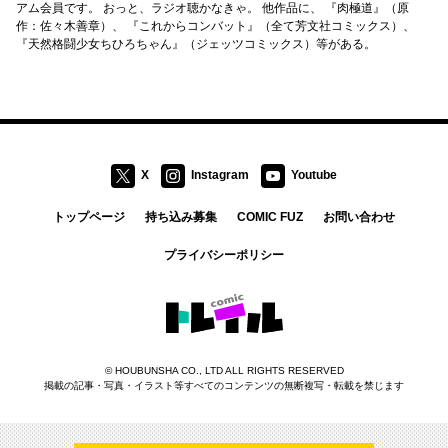
アム会員です。 おっと、ラジオ聴かなきゃ。 他作品に、 『肉極道』（原
作：佐々木善章）、 『これからコンバット』（全て芳文社コミックス）、
『天然格闘少女ちひろちゃん』（ジェッツコミックス）等がある。
X
Instagram
Youtube
トップページ
持ち込み募集
COMIC FUZ
お問い合わせ
プライバシーポリシー
コミックトレイル
©
HOUBUNSHA CO., LTD
ALL RIGHTS RESERVED
掲載の記事・写真・イラスト等すべてのコンテンツの無断複写・転載を禁じます