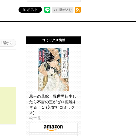
RSSフィード
ポスト
埋め込む
コミックス情報
1話から
忌王の花嫁 異世界転生し
たら不吉の王がゼロ距離す
ぎる １ (芳文社コミック
ス)
松本花