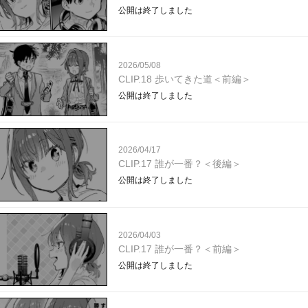
公開は終了しました
2026/05/08
CLIP.18 歩いてきた道＜前編＞
公開は終了しました
2026/04/17
CLIP.17 誰が一番？＜後編＞
公開は終了しました
2026/04/03
CLIP.17 誰が一番？＜前編＞
公開は終了しました