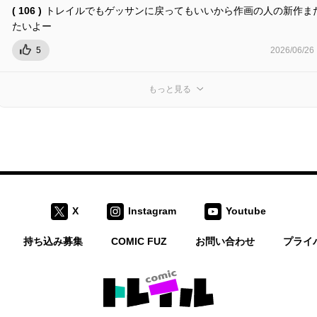
( 106 )
トレイルでもゲッサンに戻ってもいいから作画の人の新作ま
たいよー
5
2026/06/26
もっと見る
X
Instagram
Youtube
持ち込み募集
COMIC FUZ
お問い合わせ
プライ
コミックトレイル