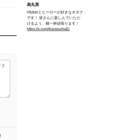
烏丸英
Vtuberとヒーローが好きなオタク
です！ 皆さんに楽しんでいただ
けるよう、精一杯頑張ります！
https://x.com/KarasumaEi
！