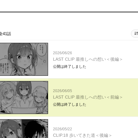
全41話
2026/06/26
LAST CLIP 最推しへの想い＜後編＞
公開は終了しました
2026/06/05
LAST CLIP 最推しへの想い＜前編＞
公開は終了しました
2026/05/22
CLIP.18 歩いてきた道＜後編＞