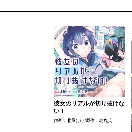
彼女のリアルが切り抜けな
い！
作画：北屋けけ/原作：烏丸英