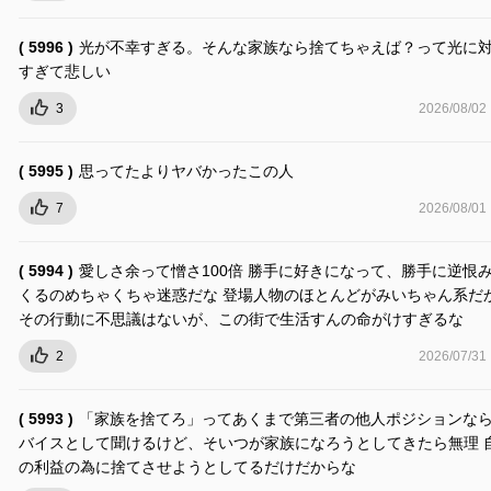
( 5996 )
光が不幸すぎる。そんな家族なら捨てちゃえば？って光に
すぎて悲しい
3
2026/08/02
( 5995 )
思ってたよりヤバかったこの人
7
2026/08/01
( 5994 )
愛しさ余って憎さ100倍 勝手に好きになって、勝手に逆恨
くるのめちゃくちゃ迷惑だな 登場人物のほとんどがみいちゃん系だ
その行動に不思議はないが、この街で生活すんの命がけすぎるな
2
2026/07/31
( 5993 )
「家族を捨てろ」ってあくまで第三者の他人ポジションな
バイスとして聞けるけど、そいつが家族になろうとしてきたら無理 
の利益の為に捨てさせようとしてるだけだからな