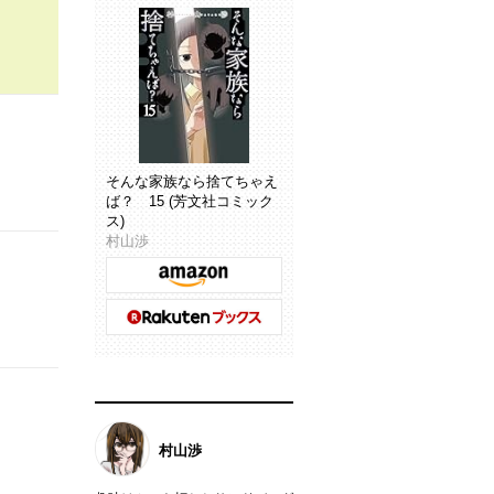
そんな家族なら捨てちゃえ
ば？ 15 (芳文社コミック
ス)
村山渉
村山渉