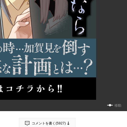
移動
コメントを書く(
5927
)