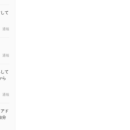
対して
通報
通報
みして
から
通報
らアド
自分