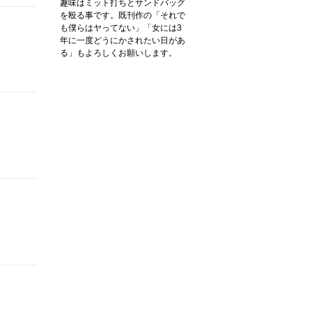
趣味はミット打ちとサンドバッグ
を殴る事です。既刊作の「それで
も僕らはヤってない」「女には3
年に一度どうにかされたい日があ
る」もよろしくお願いします。