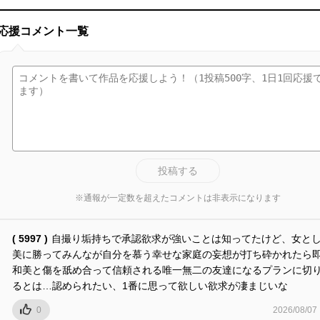
応援コメント一覧
投稿する
※通報が一定数を超えたコメントは非表示になります
( 5997 )
自撮り垢持ちで承認欲求が強いことは知ってたけど、女と
美に勝ってみんなが自分を慕う幸せな家庭の妄想が打ち砕かれたら
和美と傷を舐め合って信頼される唯一無二の友達になるプランに切
るとは…認められたい、1番に思って欲しい欲求が凄まじいな
0
2026/08/07