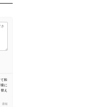
して和
即座に
り替え
通報