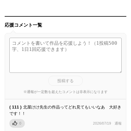
応援コメント一覧
投稿する
※通報が一定数を超えたコメントは非表示になります
( 111 )
北屋けけ先生の作品ってどれ見てもいいなあ 大好き
です！！
0
2026/07/19
通報