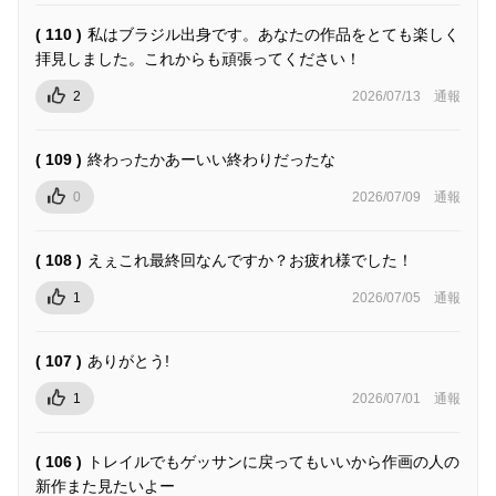
( 110 )
私はブラジル出身です。あなたの作品をとても楽しく
拝見しました。これからも頑張ってください！
2
2026/07/13
通報
( 109 )
終わったかあーいい終わりだったな
0
2026/07/09
通報
( 108 )
えぇこれ最終回なんですか？お疲れ様でした！
1
2026/07/05
通報
( 107 )
ありがとう!
1
2026/07/01
通報
( 106 )
トレイルでもゲッサンに戻ってもいいから作画の人の
新作また見たいよー