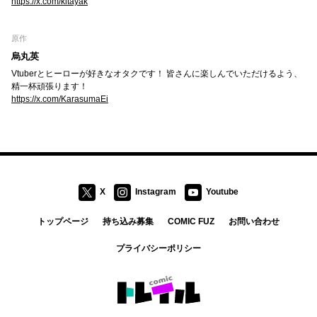
https://x.com/kitayak
原作
烏丸英
Vtuberとヒーローが好きなオタクです！ 皆さんに楽しんでいただけるよう、
精一杯頑張ります！
https://x.com/KarasumaEi
X
Instagram
Youtube
トップページ
持ち込み募集
COMIC FUZ
お問い合わせ
プライバシーポリシー
コミックトレイル