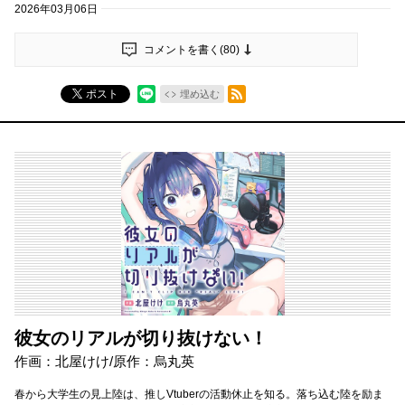
2026年03月06日
コメントを書く(
80
)
RSSフィード
ポスト
埋め込む
彼女のリアルが切り抜けない！
作画：北屋けけ/原作：烏丸英
春から大学生の見上陸は、推しVtuberの活動休止を知る。落ち込む陸を励ま