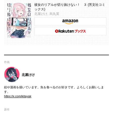
彼女のリアルが切り抜けない！ ３ (芳文社コミ
ックス)
北屋けけ, 烏丸英
作画
北屋けけ
絵や漫画を描いています。魚を食べるのが好きです。よろしくお願いしま
す。
https://x.com/kitayak
原作