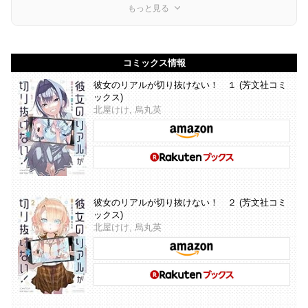
もっと見る
コミックス情報
彼女のリアルが切り抜けない！ １ (芳文社コミ
ックス)
北屋けけ, 烏丸英
彼女のリアルが切り抜けない！ ２ (芳文社コミ
ックス)
北屋けけ, 烏丸英